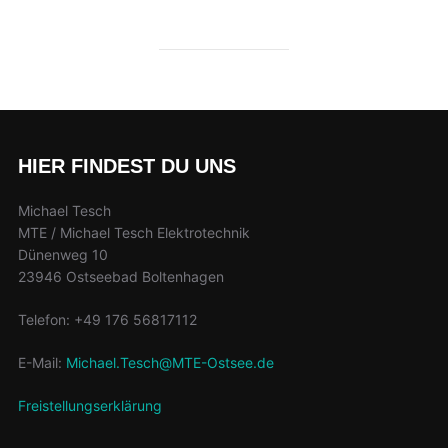
HIER FINDEST DU UNS
Michael Tesch
MTE / Michael Tesch Elektrotechnik
Dünenweg 10
23946 Ostseebad Boltenhagen
Telefon: +49 176 56817112
E-Mail:
Michael.Tesch@MTE-Ostsee.de
Freistellungserklärung