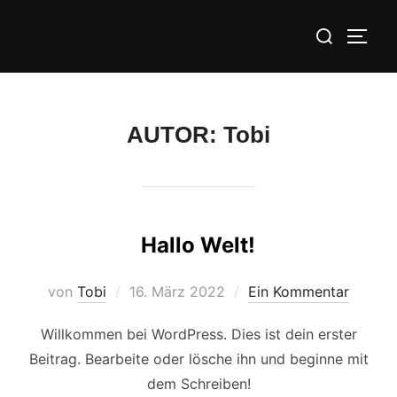
Zu
Suchen
Inhalten
SEIT
nach:
springen
AUTOR:
Tobi
Hallo Welt!
Veröffentlicht
von
Tobi
16. März 2022
Ein Kommentar
am
Willkommen bei WordPress. Dies ist dein erster
Beitrag. Bearbeite oder lösche ihn und beginne mit
dem Schreiben!